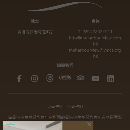
地址
查詢
香港灣仔港灣道4號
T: (852) 2802 0111
info@theharbourview.com.
hk
theharbourview@ymca.org.
hk
追蹤我們
免責聲明
|
私隱聲明
由香港中華基督教青年會所屬的香港中華基督教青年會灣景國際
有限公司營運
close