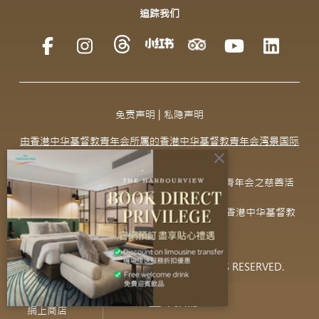
追踪我们
免责声明
|
私隐声明
由香港中华基督教青年会所属的香港中华基督教青年会湾景国际
有限公司营运
close
湾景国际所有营运收益均用作香港中华基督教青年会之慈善活
动，感谢支持！
为感谢 贵客入住和使用服务，贵客已自动成为香港中华基督教
青年会临时会友。
© 2023 THE HARBOURVIEW. ALL RIGHTS RESERVED.
立即預訂
網上商店