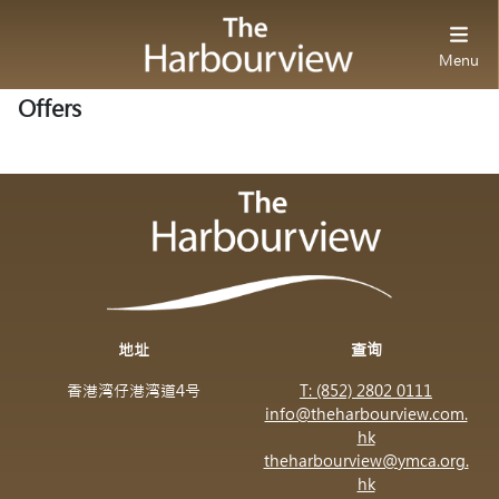
Menu
Offers
地址
查询
香港湾仔港湾道4号
T: (852) 2802 0111
info@theharbourview.com.
hk
theharbourview@ymca.org.
hk