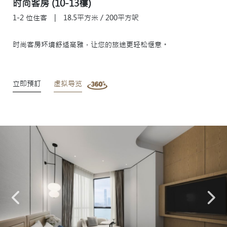
时尚客房 (10-13樓)
1-2 位住客
|
18.5平方米 / 200平方呎
时尚客房环境舒适高雅，让您的旅途更轻松惬意。
立即預訂
虚拟导览